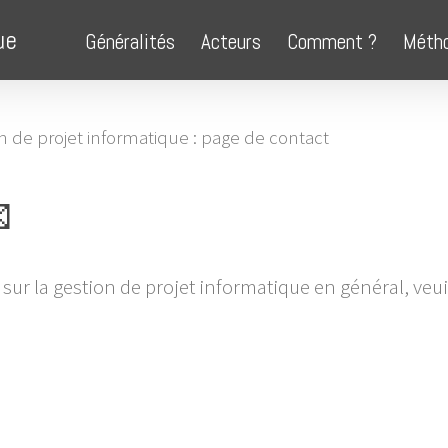
ue
Généralités
Acteurs
Comment ?
Méth
n de projet informatique : page de contact

 sur la gestion de projet informatique en général, veui