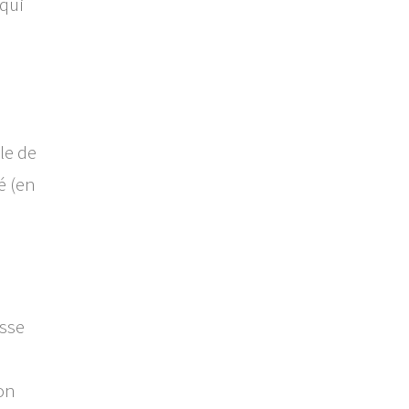
 qui
le de
é (en
esse
on