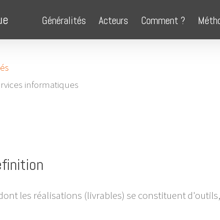
ue
Généralités
Acteurs
Comment ?
Méth
tés
rvices informatiques
finition
dont les réalisations (livrables) se constituent d'outils