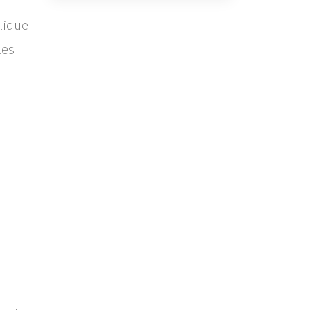
lique
les